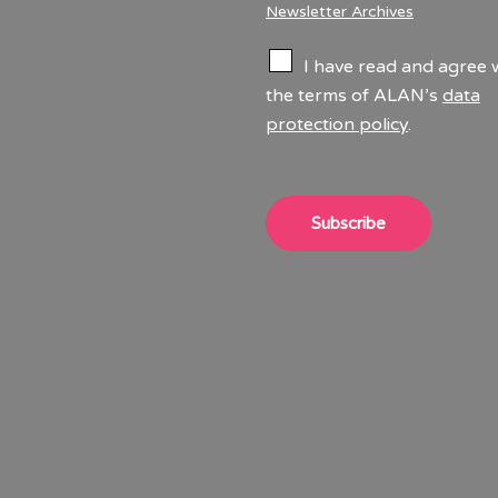
Newsletter Archives
C
I have read and agree 
h
the terms of ALAN’s
data
e
protection policy
.
c
k
b
o
x
Subscribe
e
s
*