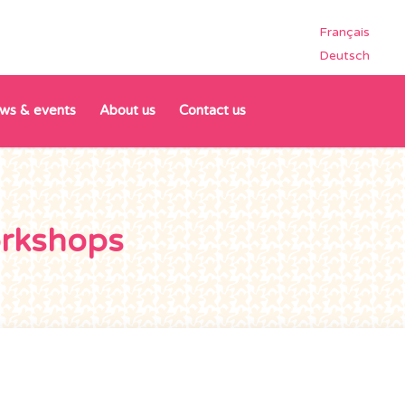
Français
Deutsch
ws & events
About us
Contact us
orkshops