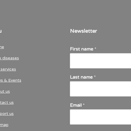
u
Newsletter
me
First name
*
e diseases
services
Last name
*
s & Events
ut us
tact us
Email
*
port us
emap