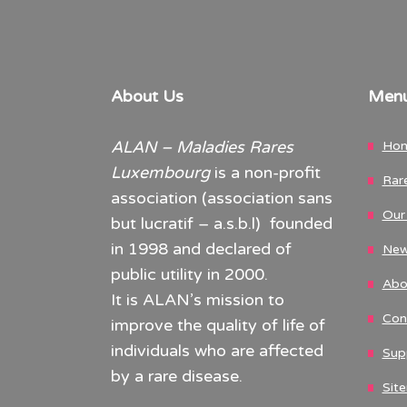
About Us
Men
ALAN – Maladies Rares
Ho
Luxembourg
is a non-profit
Rar
association (association sans
Our 
but lucratif – a.s.b.l) founded
in 1998 and declared of
New
public utility in 2000.
Abo
It is ALAN’s mission to
Con
improve the quality of life of
individuals who are affected
Sup
by a rare disease.
Sit